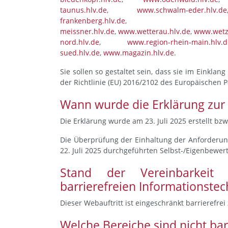
taunus.hlv.de
,
www.schwalm-eder.hlv.de
frankenberg.hlv.de
meissner.hlv.de
,
www.wetterau.hlv.de
,
www.wetzl
nord.hlv.de
,
www.region-rhein-main.hlv.d
sued.hlv.de
,
www.magazin.hlv.de
.
Sie sollen so gestaltet sein, dass sie im Einkla
der Richtlinie (EU) 2016/2102 des Europäischen 
Wann wurde die Erklärung zur Ba
Die Erklärung wurde am 23. Juli 2025 erstellt bzw
Die Überprüfung der Einhaltung der Anforderung
22. Juli 2025 durchgeführten Selbst-/Eigenbewer
Stand der Vereinbarkeit
barrierefreien Informationstec
Dieser Webauftritt ist eingeschränkt barrierefrei
Welche Bereiche sind nicht bar