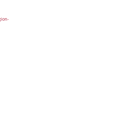
1
2
3
4
5
6
ion-