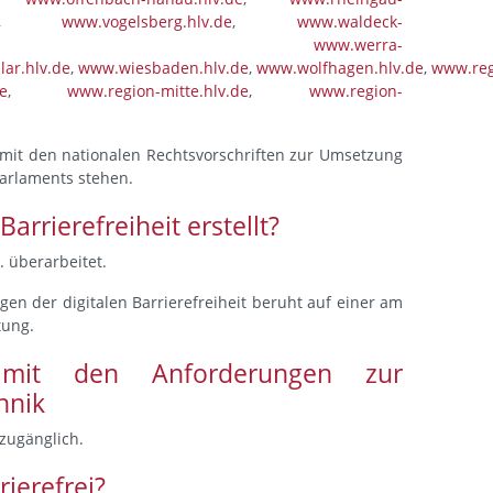
,
www.vogelsberg.hlv.de
,
www.waldeck-
,
www.werra-
ar.hlv.de
,
www.wiesbaden.hlv.de
,
www.wolfhagen.hlv.de
,
www.reg
e
,
www.region-mitte.hlv.de
,
www.region-
ng mit den nationalen Rechtsvorschriften zur Umsetzung
Parlaments stehen.
rrierefreiheit erstellt?
. überarbeitet.
en der digitalen Barrierefreiheit beruht auf einer am
tung.
 mit den Anforderungen zur
hnik
 zugänglich.
rierefrei?