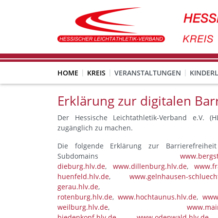
HOME
KREIS
VERANSTALTUNGEN
KINDERL
Erklärung zur digitalen Barr
Der Hessische Leichtathletik-Verband e.V. (H
zugänglich zu machen.
Die folgende Erklärung zur Barrierefreihei
Subdomains
www.bergst
dieburg.hlv.de
,
www.dillenburg.hlv.de
,
www.fr
huenfeld.hlv.de
,
www.gelnhausen-schluecht
gerau.hlv.de
rotenburg.hlv.de
,
www.hochtaunus.hlv.de
,
www.
weilburg.hlv.de
,
www.main
biedenkopf.hlv.de
,
www.odenwald.hlv.de