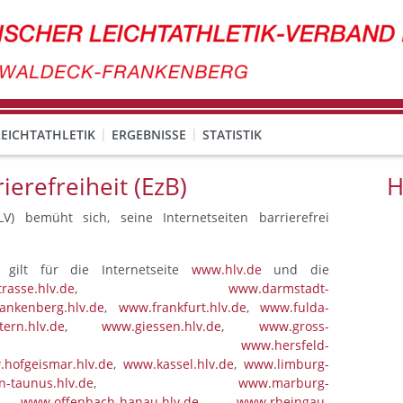
EICHTATHLETIK
ERGEBNISSE
STATISTIK
ierefreiheit (EzB)
H
LV) bemüht sich, seine Internetseiten barrierefrei
t gilt für die Internetseite
www.hlv.de
und die
rasse.hlv.de
,
www.darmstadt-
ankenberg.hlv.de
,
www.frankfurt.hlv.de
,
www.fulda-
ern.hlv.de
,
www.giessen.hlv.de
,
www.gross-
,
www.hersfeld-
hofgeismar.hlv.de
,
www.kassel.hlv.de
,
www.limburg-
-taunus.hlv.de
,
www.marburg-
,
www.offenbach-hanau.hlv.de
,
www.rheingau-