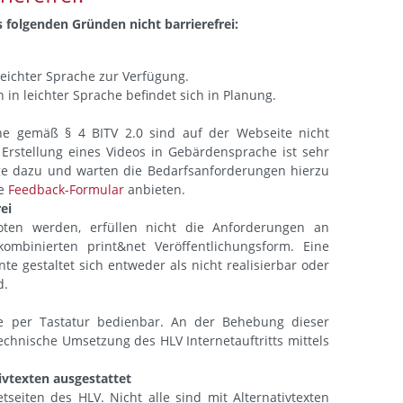
 folgenden Gründen nicht barrierefrei:
leichter Sprache zur Verfügung.
in leichter Sprache befindet sich in Planung.
he gemäß § 4 BITV 2.0 sind auf der Webseite nicht
Erstellung eines Videos in Gebärdensprache ist sehr
ge dazu und warten die Bedarfsanforderungen hierzu
de
Feedback-Formular
anbieten.
ei
ten werden, erfüllen nicht die Anforderungen an
 kombinierten print&net Veröffentlichungsform. Eine
 gestaltet sich entweder als nicht realisierbar oder
d.
ise per Tastatur bedienbar. An der Behebung dieser
echnische Umsetzung des HLV Internetauftritts mittels
tivtexten ausgestattet
etseiten des HLV. Nicht alle sind mit Alternativtexten